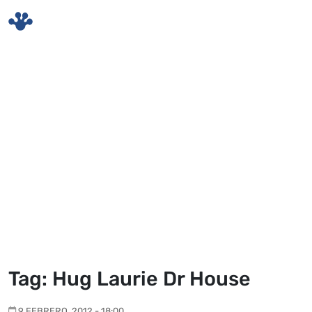
Skip to main content
Tag: Hug Laurie Dr House
9 FEBRERO, 2012 - 18:00