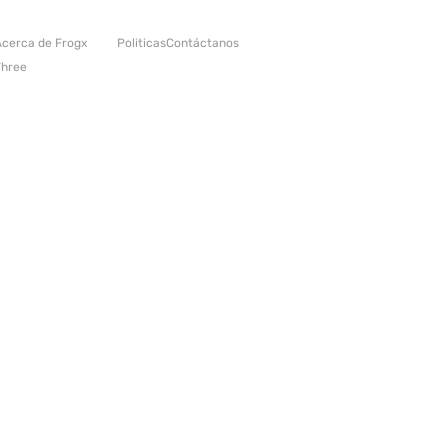
cerca de Frogx
Politicas
Contáctanos
Three