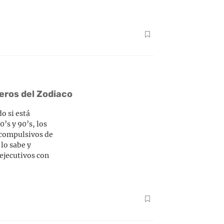
leros del Zodiaco
o si está
’s y 90’s, los
 compulsivos de
 lo sabe y
ejecutivos con