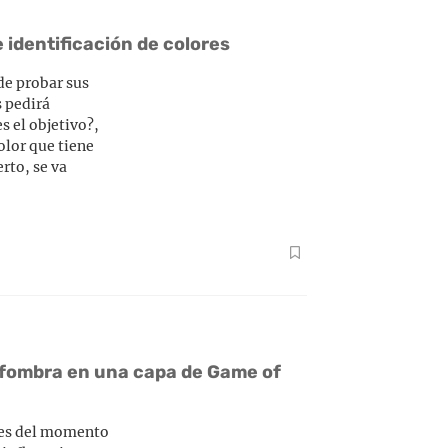
 identificación de colores
 de probar sus
s pedirá
s el objetivo?,
olor que tiene
rto, se va
lfombra en una capa de Game of
tes del momento