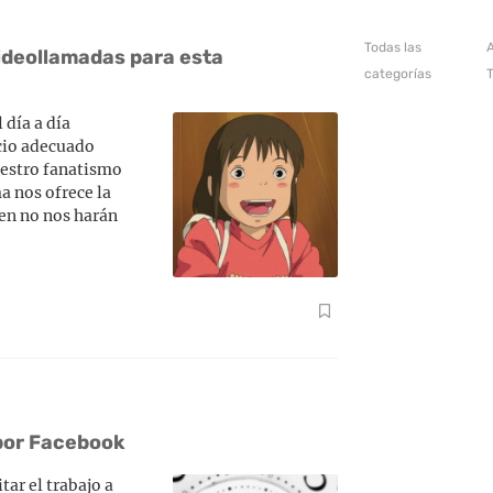
Todas las
A
videollamadas para esta
categorías
 día a día
cio adecuado
nuestro fanatismo
a nos ofrece la
ien no nos harán
 por Facebook
tar el trabajo a