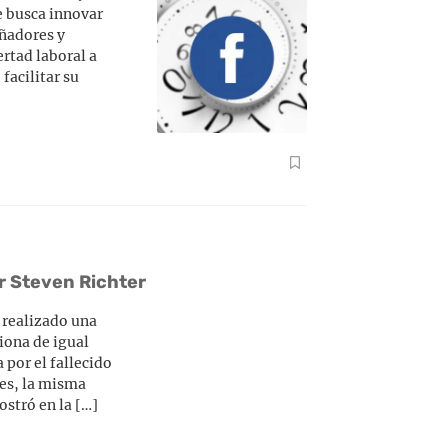
 busca innovar
eñadores y
rtad laboral a
facilitar su
r Steven Richter
 realizado una
ciona de igual
 por el fallecido
ues, la misma
ostró en la […]