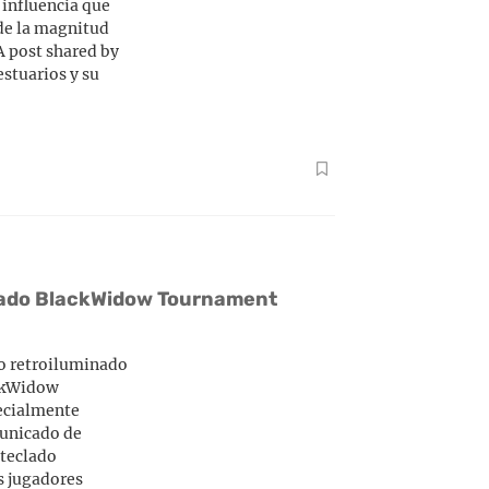
 influencia que
 de la magnitud
A post shared by
stuarios y su
lado BlackWidow Tournament
o retroiluminado
ackWidow
ecialmente
municado de
 teclado
s jugadores