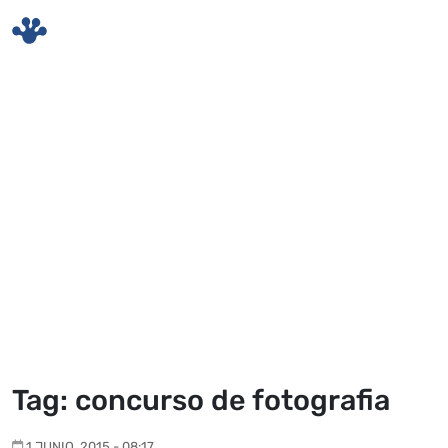
Skip to main content
Tag: concurso de fotografia
1 JUNIO, 2015 - 08:17