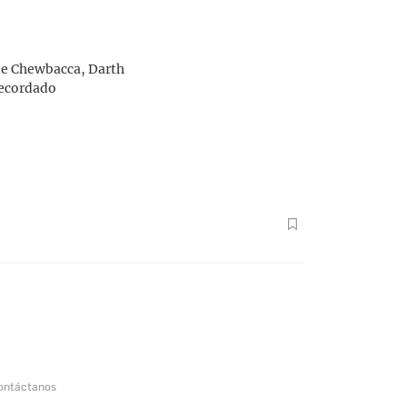
 de Chewbacca, Darth
 recordado
ontáctanos