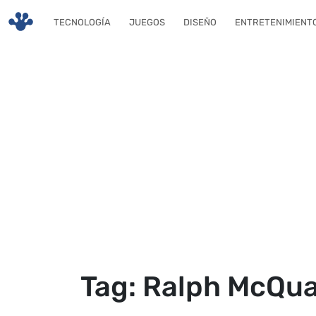
Skip to main content
TECNOLOGÍA
JUEGOS
DISEÑO
ENTRETENIMIENT
Tag: Ralph McQua