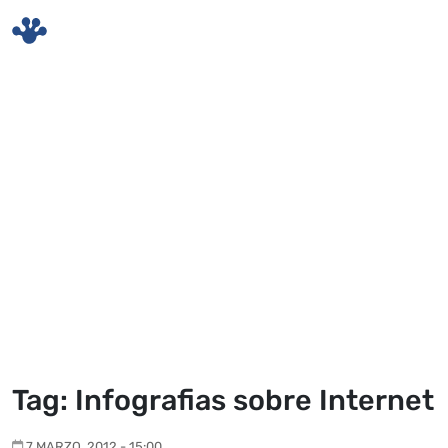
Skip to main content
Tag: Infografias sobre Internet
7 MARZO, 2012 - 15:00