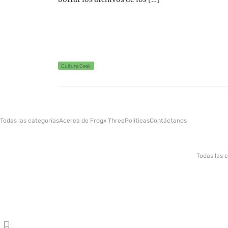
Cultura Geek
Todas las categorías
Acerca de Frogx Three
Politicas
Contáctanos
Todas las 