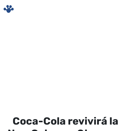
Skip to main content
Coca-Cola revivirá la