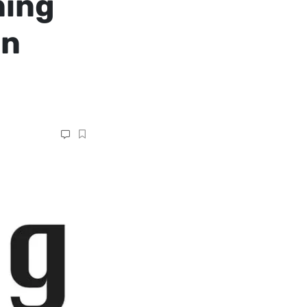
ning
on