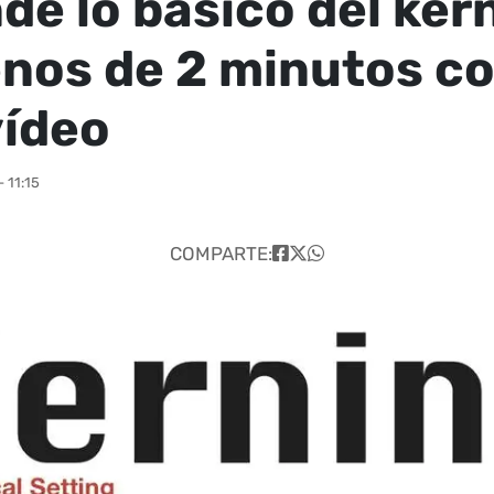
de lo básico del ker
nos de 2 minutos c
vídeo
 11:15
COMPARTE: