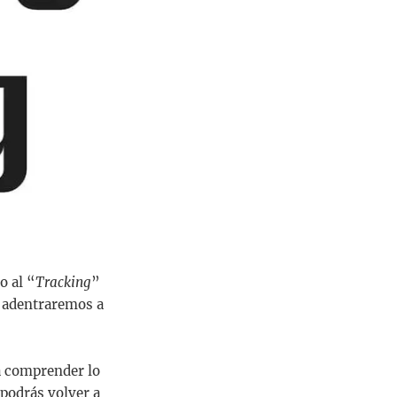
o al “
Tracking
”
s adentraremos a
a comprender lo
 podrás volver a