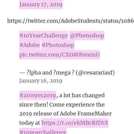
January 17, 2019
https://twitter.com/AdobeStudents/status/1
#10YearChallenge
@Photoshop
#Adobe
#Photoshop
pic.twitter.com/CXG8OhvxmU
— ?lpha and ?mega ? (@cesarariasf)
January 16, 2019
#2009vs2019
, a lot has changed
since then! Come experience the
2019 release of Adobe FrameMaker
today at
https://t.co/ekMBcRfDUI
#10yearchallenge