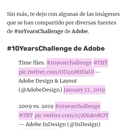
Sin más, te dejo con algunas de las imágenes
que se han compartido por diversas fuentes
de
#10YearsChallenge
de
Adobe
.
#10YearsChallenge
de
Adobe
Time flies.
#10yearchallenge
#TBT
pic.twitter.com/OD4nMtDaUI
—
Adobe Design & Layout
(@AdobeDesign)
January 17, 2019
2009 vs. 2019
#10yearchallenge
#TBT
pic.twitter.com/s7ANakvKOT
— Adobe InDesign (@InDesign)