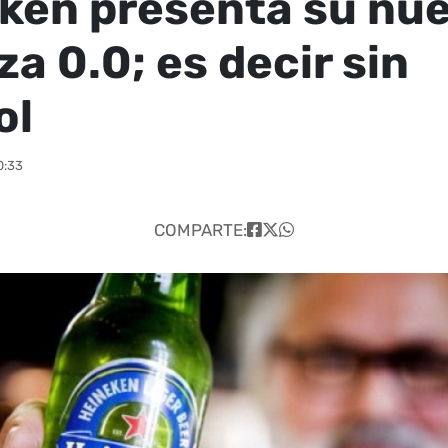
ken presenta su nu
a 0.0; es decir sin
ol
0:33
COMPARTE: