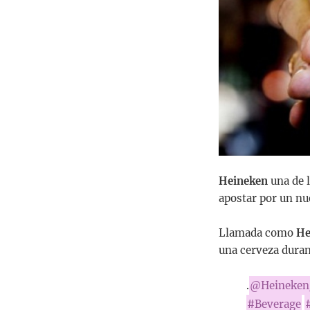
Heineken
una de 
apostar por un nue
Llamada como
He
una cerveza durant
.
@Heineke
#Beverage