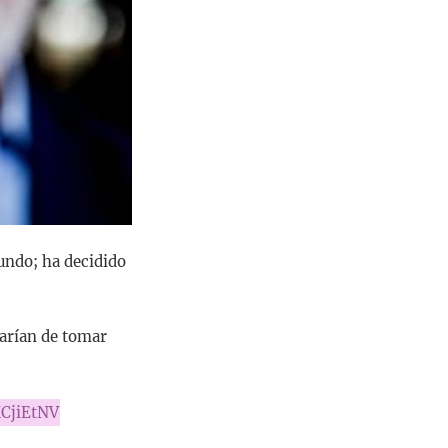
undo; ha decidido
tarían de tomar
KCjiEtNV