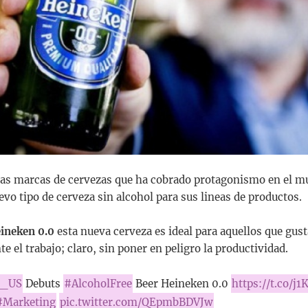
las marcas de cervezas que ha cobrado protagonismo en el m
vo tipo de cerveza sin alcohol para sus lineas de productos.
ineken 0.0
esta nueva cerveza es ideal para aquellos que gus
e el trabajo; claro, sin poner en peligro la productividad.
n_US
Debuts
#AlcoholFree
Beer Heineken 0.0
https://t.co/j1
#Marketing
pic.twitter.com/QEpmbBDVJw