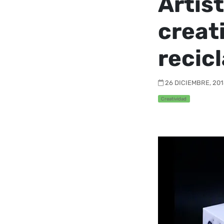
Artist
creat
recic
26 DICIEMBRE, 2018
Creatividad