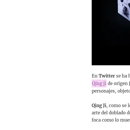
En
Twitter
se ha 
Qíng jì
de origen J
personajes, objet
Qing Ji
, como se 
arte del doblado 
foca como lo mues