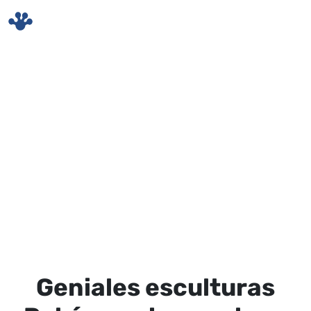
Skip to main content
Geniales esculturas