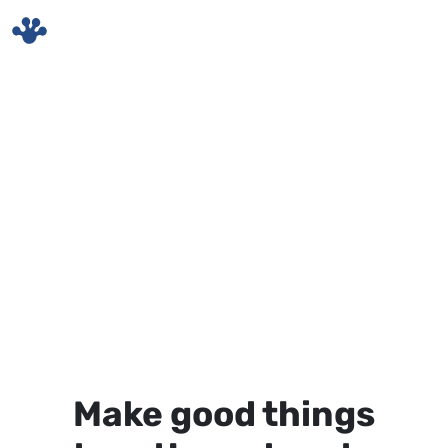
Skip to main content
Make good things