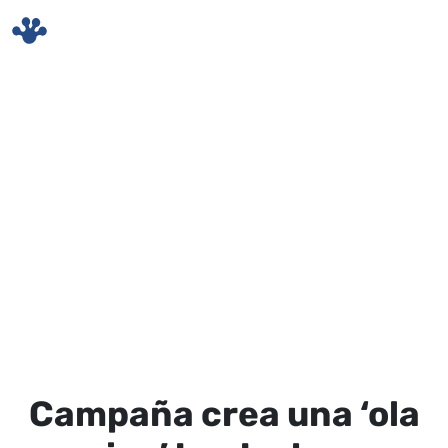
Skip to main content
Campaña crea una ‘ola