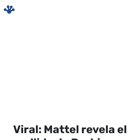
Skip to main content
Viral: Mattel revela el