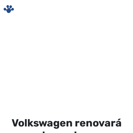
Skip to main content
Volkswagen renovará