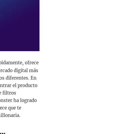
ápidamente, ofrece
ercado digital más
os diferentes. En
trar el producto
 filtros
onster ha logrado
ece que te
illonaria.
a…