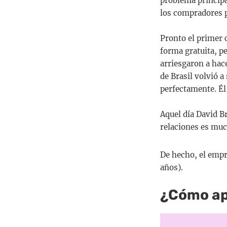
problema principa
los compradores p
Pronto el primer c
forma gratuita, p
arriesgaron a hac
de Brasil volvió a
perfectamente. Él
Aquel día David B
relaciones es mu
De hecho, el empr
años).
¿Cómo ap