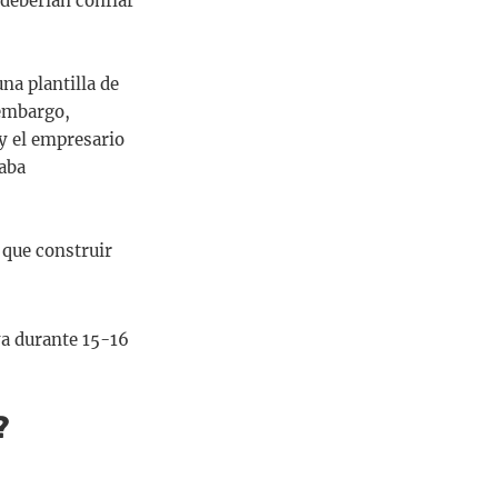
 deberían confiar
na plantilla de
 embargo,
 y el empresario
naba
 que construir
ya durante 15-16
?