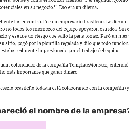
l era: dónde y cómo encontrar clientes. Y el segundo: ¿cómo
otenciales en su negocio?” Eso era un dilema.
liente los encontró. Fue un empresario brasileño. Le dieron u
ero no todos los miembros del equipo apoyaron esa idea. Sin
erlo y ese fue un riesgo que valió la pena tomar. Pasó un mes
 su sitio, pagó por la plantilla regalada y dijo que todo funcio
 estaba realmente impresionado por el trabajo del equipo.
raun, cofundador de la compañía TemplateMonster, entendió
cho más importante que ganar dinero.
esario brasileño todavía está colaborando con la compañía (
areció el nombre de la empresa