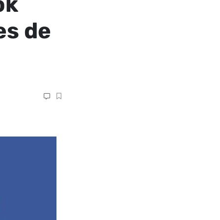
ok
es de