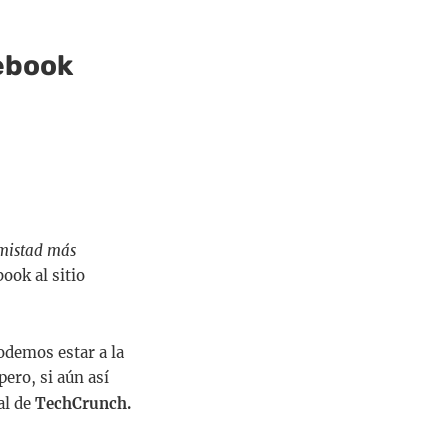
cebook
amistad más
ook al sitio
podemos estar a la
pero, si aún así
ial de
TechCrunch.