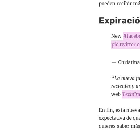
pueden recibir más
Expiració
New
#faceb
pic.twitter
— Christina
“
La nueva fu
recientes y u
web
TechCr
En fin, esta nueva
expectativa de que
quieres saber más