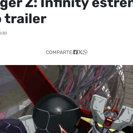
ger Z: Infinity estre
 trailer
0:30
COMPARTE: