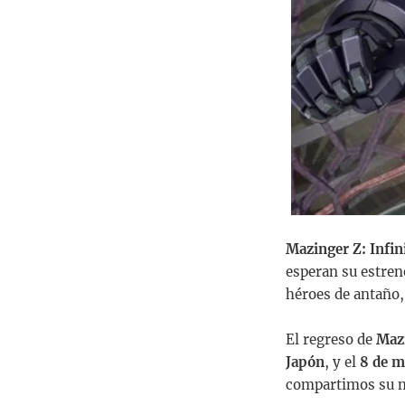
Mazinger Z: Infin
esperan su estreno
héroes de antaño,
El regreso de
Maz
Japón
, y el
8 de m
compartimos su n