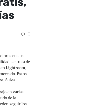
atis,
ías
colores en sus
lidad, se trata de
s en Lightroom
,
 mercado. Estos
a, Suiza.
bajo en varias
ndo de la
ueden seguir los