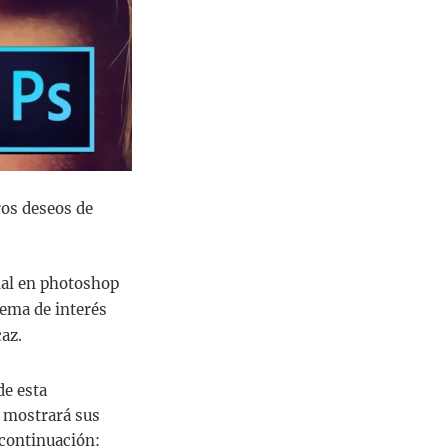
ros deseos de
rial en photoshop
tema de interés
az.
de esta
e mostrará sus
 continuación: