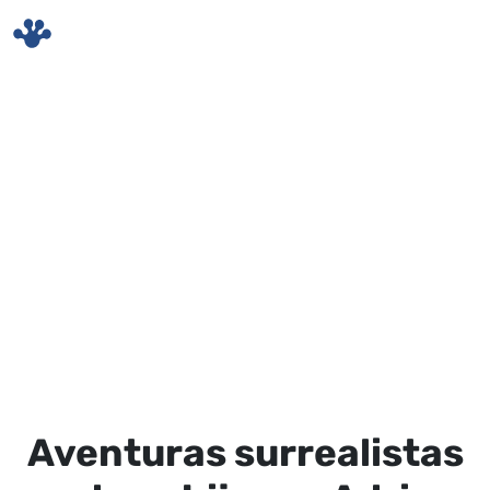
Skip to main content
Aventuras surrealistas