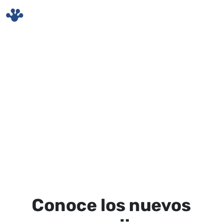
Skip to main content
Conoce los nuevos