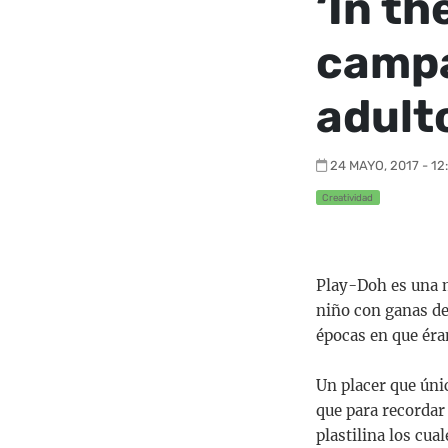
‘In th
campa
adult
24 MAYO, 2017 - 12
Creatividad
Play-Doh es una m
niño con ganas de
épocas en que éra
Un placer que únic
que para recordar
plastilina los cua