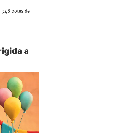
n 948 botes de
rigida a