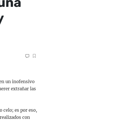
 una
y
en un inofensivo
erer extrañar las
 celo; es por eso,
realizados con