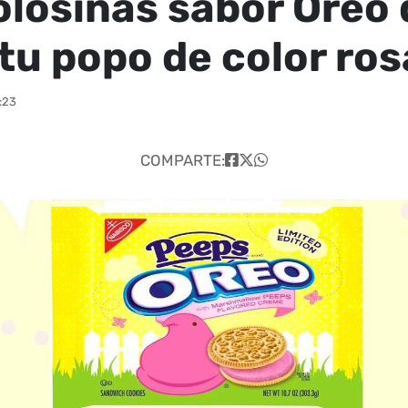
olosinas sabor Oreo
 tu popo de color ros
:23
COMPARTE: