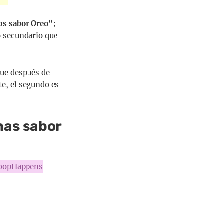
ps sabor Oreo
“;
o secundario que
que después de
te, el segundo es
nas sabor
oopHappens