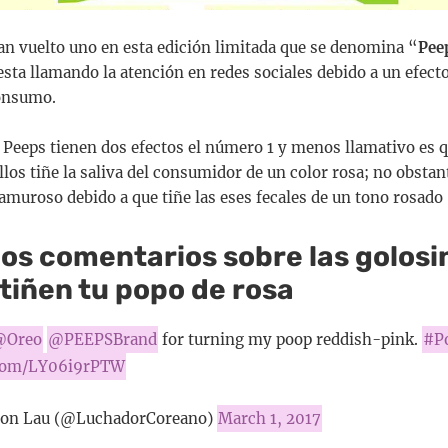
an vuelto uno en esta edición limitada que se denomina “
Pee
esta llamando la atención en redes sociales debido a un efect
consumo.
s Peeps tienen dos efectos el número 1 y menos llamativo es 
los tiñe la saliva del consumidor de un color rosa; no obstan
muroso debido a que tiñe las eses fecales de un tono rosado
los comentarios sobre las golosi
tiñen tu popo de rosa
@Oreo
@PEEPSBrand
for turning my poop reddish-pink.
#P
r.com/LY06i9rPTW
on Lau (@LuchadorCoreano)
March 1, 2017