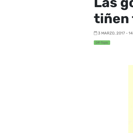
Las g
tiñen
3 MARZO, 2017 - 14
Off-Topic