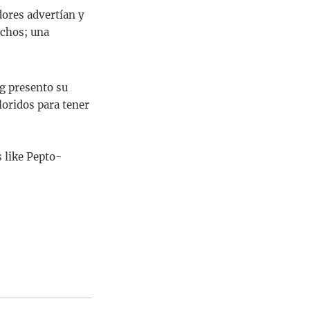
ores advertían y
echos; una
ng presento su
loridos para tener
s like Pepto-