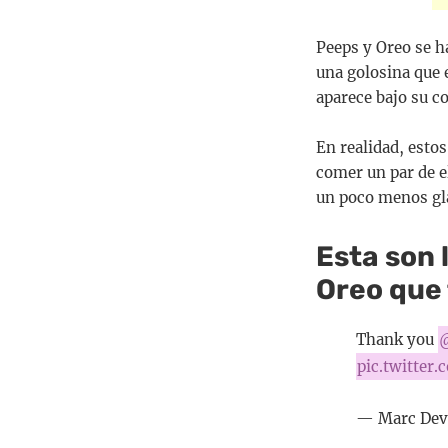
Peeps y Oreo se h
una golosina que 
aparece bajo su 
En realidad, esto
comer un par de el
un poco menos gla
Esta son 
Oreo que 
Thank you
pic.twitte
— Marc Dev