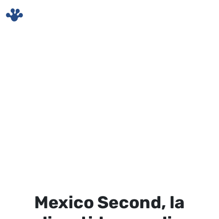
Skip to main content
Mexico Second, la