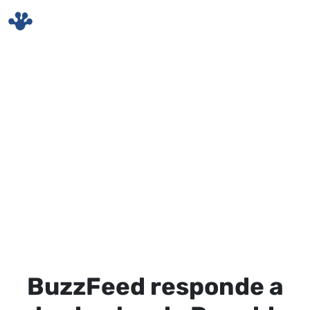
Skip to main content
BuzzFeed responde a