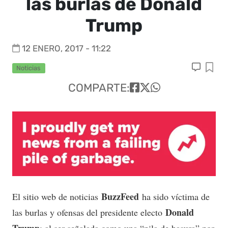
las burlas de Donald
Trump
12 ENERO, 2017 - 11:22
Noticias
COMPARTE:
BuzzFeed
El sitio web de noticias
ha sido víctima de
Donald
las burlas y ofensas del presidente electo
Trump
; al ser señalada como una “pila de basura” por