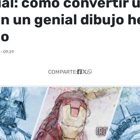
ial: como convertir 
en un genial dibujo 
no
- 09:29
COMPARTE: