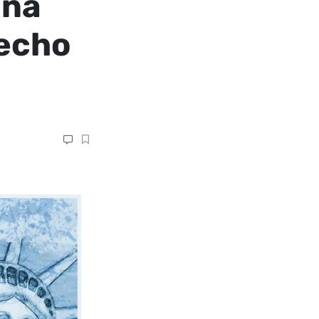
una
hecho