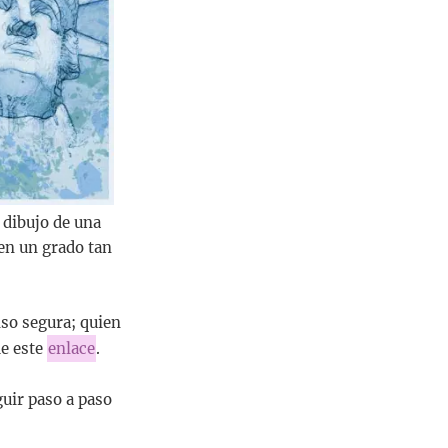
 dibujo de una
en un grado tan
nso segura; quien
de este
enlace
.
uir paso a paso