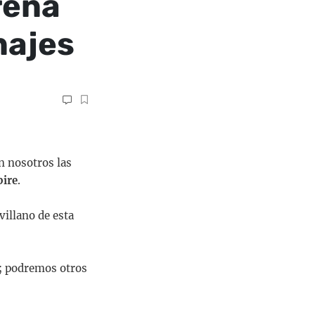
rena
najes
n nosotros las
ire
.
villano de esta
; podremos otros