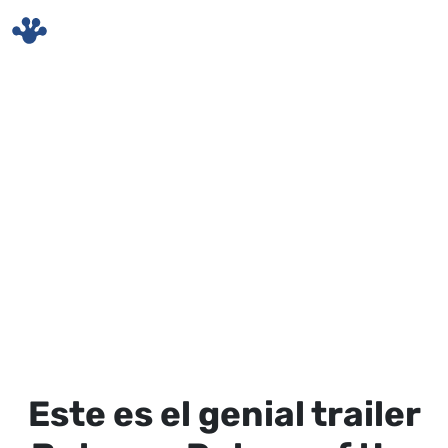
Skip to main content
Este es el genial trailer