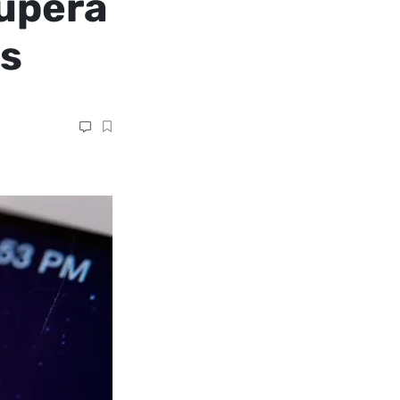
upera
os