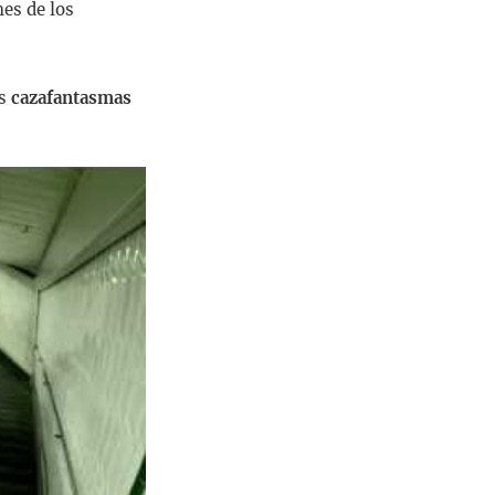
es de los
os
cazafantasmas