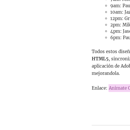
9am: Pau
10am: Ja
12pm: Gr
2pm: Mik
4pm: Jas
6pm: Pau
Todos estos dise
HTML5
, sincron
aplicación de Ado
mejorandola.
Enlace:
Animate 