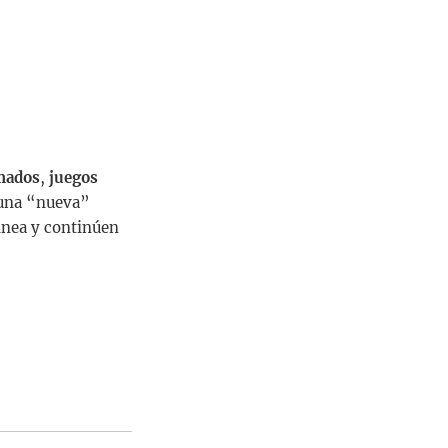
imados
,
juegos
 una “nueva”
inea y continúen