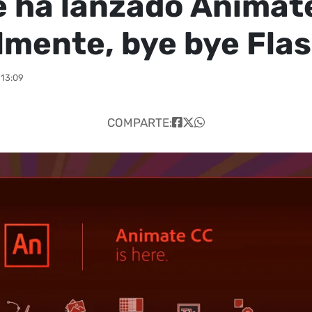
 ha lanzado Animat
almente, bye bye Fla
 13:09
COMPARTE: