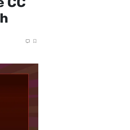
e CC
sh