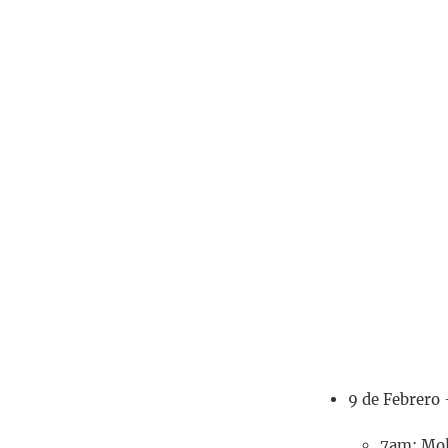
9 de Febrero 
7am: Mol