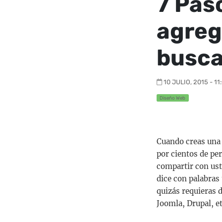
7 Pas
agreg
busc
10 JULIO, 2015 - 11
Diseño Web
Cuando creas una 
por cientos de per
compartir con ust
dice con palabras
quizás requieras 
Joomla, Drupal, et