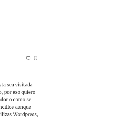
ta sea visitada
o, por eso quiero
ador
o como se
ncillos aunque
tilizas Wordpress,