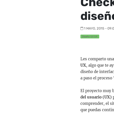
Check
diseñ
1 MAYO, 2015 - 09:
Diseño UI/UX
Les comparto una 
UX
, algo que te 
diseño de interfac
a paso el proceso 
El proyecto muy b
del usuario (UX)
p
comprender, el si
que puedas continu