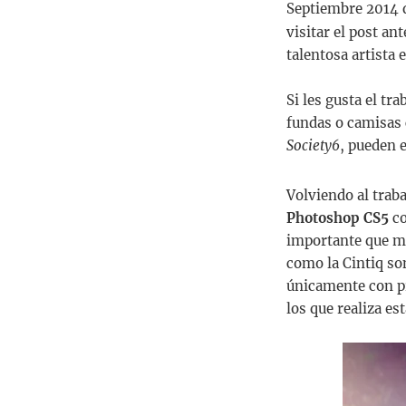
Septiembre 2014 
visitar el post an
talentosa artista 
Si les gusta el tr
fundas o camisas c
Society6
, pueden e
Volviendo al traba
Photoshop CS5
co
importante que me
como la Cintiq son
únicamente con pra
los que realiza est