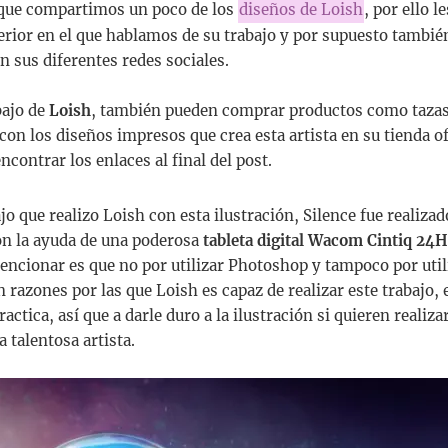
que compartimos un poco de los
diseños de Loish
, por ello 
terior en el que hablamos de su trabajo y por supuesto también
en sus diferentes redes sociales.
abajo de
Loish
, también pueden comprar productos como taza
on los diseños impresos que crea esta artista en su tienda ofi
ncontrar los enlaces al final del post.
jo que realizo Loish con esta ilustración, Silence fue realiza
n la ayuda de una poderosa
tableta digital Wacom Cintiq 24
ncionar es que no por utilizar Photoshop y tampoco por utili
 razones por las que Loish es capaz de realizar este trabajo, 
ctica, así que a darle duro a la ilustración si quieren realiz
a talentosa artista.