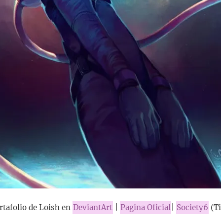
ortafolio de Loish en
DeviantArt
|
Pagina Oficial
|
Society6
(Ti