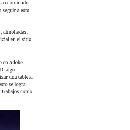
les recomiendo
 seguir a esta
s, almohadas,
cial en el sitio
do en
Adobe
HD
, algo
zar una tableta
esto se logra
ar trabajos como