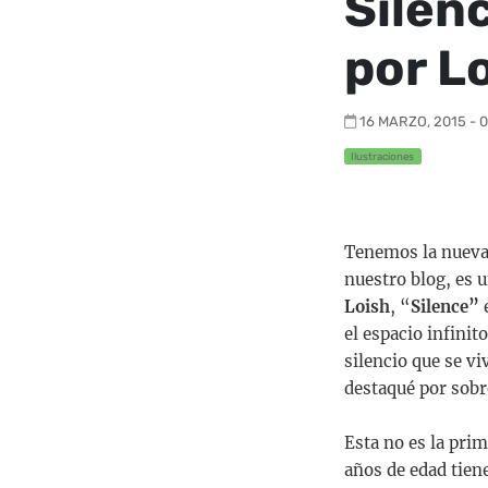
Silenc
por L
16 MARZO, 2015 - 
Ilustraciones
Tenemos la nuev
nuestro blog, es 
Loish
, “
Silence”
e
el espacio infini
silencio que se vi
destaqué por sobr
Esta no es la pri
años de edad tiene