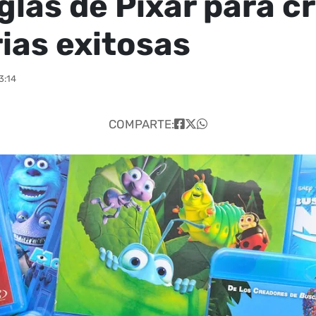
glas de Pixar para c
rias exitosas
3:14
COMPARTE: