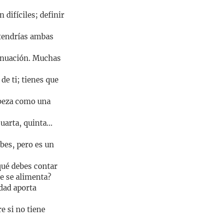
 difíciles; definir
 tendrías ambas
tinuación. Muchas
de ti; tienes que
cabeza como una
cuarta, quinta…
bes, pero es un
qué debes contar
ue se alimenta?
idad aporta
e si no tiene