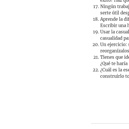
éxito? Haz qu
Ningún trabaj
serte útil des
Aprende la di
Escribir una 
Usar la casua
casualidad pa
Un ejercicio:
reorganízalos
Tienes que id
¿Qué te haría
¿Cuál es la e
construirlo to