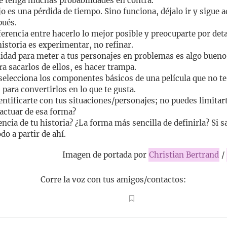
e tenga muchas probabilidades en contra.
o es una pérdida de tiempo. Sino funciona, déjalo ir y sigue a
pués.
ferencia entre hacerlo lo mejor posible y preocuparte por det
historia es experimentar, no refinar.
lidad para meter a tus personajes en problemas es algo bueno;
ra sacarlos de ellos, es hacer trampa.
 selecciona los componentes básicos de una película que no te
 para convertirlos en lo que te gusta.
entificarte con tus situaciones/personajes; no puedes limitart
 actuar de esa forma?
sencia de tu historia? ¿La forma más sencilla de definirla? Si 
do a partir de ahí.
Imagen de portada por
Christian Bertrand
/
Corre la voz con tus amigos/contactos: