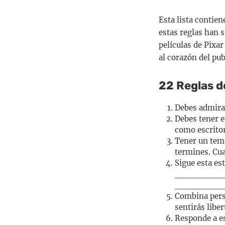
Esta lista contien
estas reglas han s
películas de Pixa
al corazón del pub
22 Reglas de
Debes admirar
Debes tener e
como escritor
Tener un tema
termines. Cua
Sigue esta e
_________
_________
Combina perso
sentirás liber
Responde a es