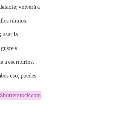
delante; volverá a
alles nimios.
 usar la
 guste y
e a escribirlos.
sabes eso, puedes
Shutterstock.com