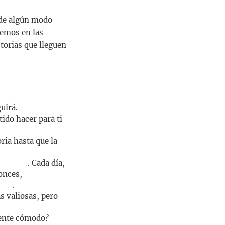
de algún modo
vemos en las
torias que lleguen
uirá.
tido hacer para ti
ria hasta que la
______. Cada día,
nces,
__.
s valiosas, pero
iente cómodo?