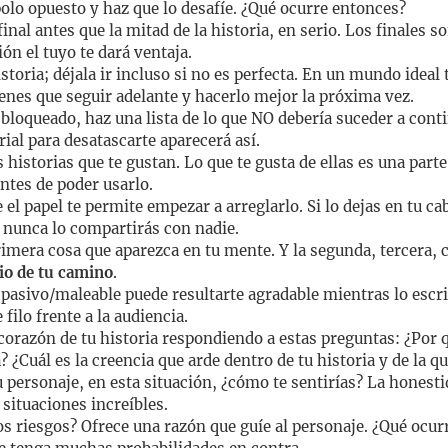
polo opuesto y haz que lo desafíe. ¿Qué ocurre entonces?
inal antes que la mitad de la historia, en serio. Los finales son
ón el tuyo te dará ventaja.
storia; déjala ir incluso si no es perfecta. En un mundo ideal
ienes que seguir adelante y hacerlo mejor la próxima vez.
bloqueado, haz una lista de lo que NO debería suceder a con
rial para desatascarte aparecerá así.
 historias que te gustan. Lo que te gusta de ellas es una parte 
ntes de poder usarlo.
 el papel te permite empezar a arreglarlo. Si lo dejas en tu 
, nunca lo compartirás con nadie.
rimera cosa que aparezca en tu mente. Y la segunda, tercera, 
io de tu camino
.
pasivo/maleable puede resultarte agradable mientras lo escri
filo frente a la audiencia.
corazón de tu historia respondiendo a estas preguntas: ¿Por 
? ¿Cuál es la creencia que arde dentro de tu historia y de la q
tu personaje, en esta situación, ¿cómo te sentirías? La honest
 situaciones increíbles.
os riesgos? Ofrece una razón que guíe al personaje. ¿Qué ocurr