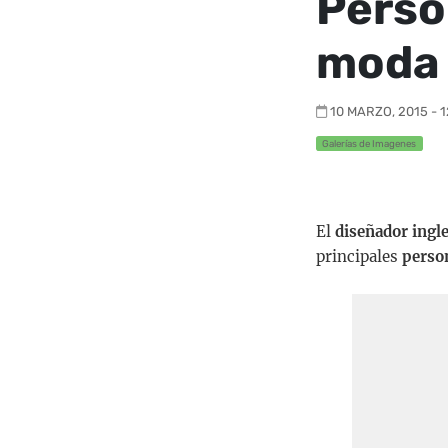
Perso
moda 
10 MARZO, 2015 - 1
Galerías de Imagenes
El
diseñador ing
principales
person