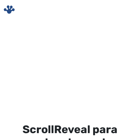
Skip to main content
ScrollReveal para