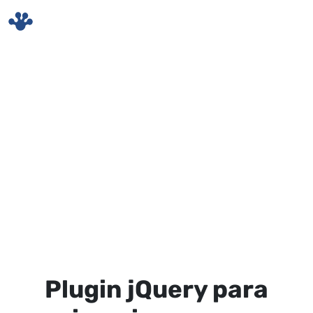
Skip to main content
Plugin jQuery para