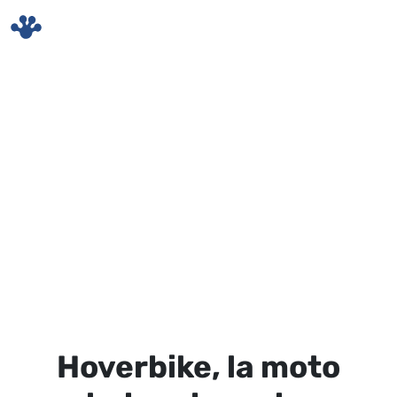
Skip to main content
Hoverbike, la moto