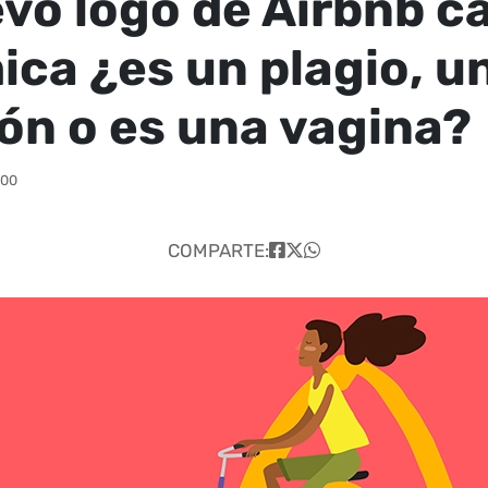
evo logo de Airbnb c
ica ¿es un plagio, u
ón o es una vagina?
:00
COMPARTE: