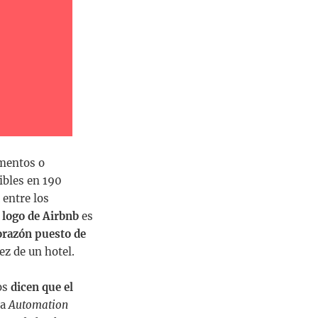
amentos o
ibles en 190
 entre los
 logo de Airbnb
es
orazón puesto de
ez de un hotel.
nos
dicen que el
sa
Automation