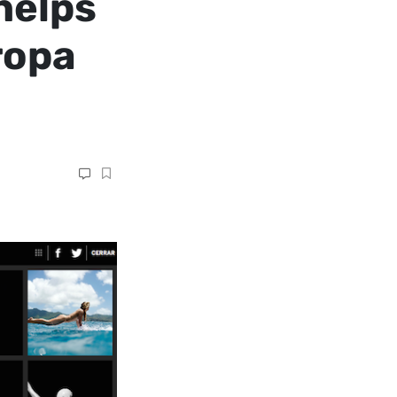
helps
ropa