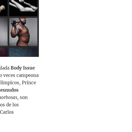
ulada
Body Issue
nco veces campeona
límpicos, Prince
desnudos
morbosas
, son
os de los
 Carlos