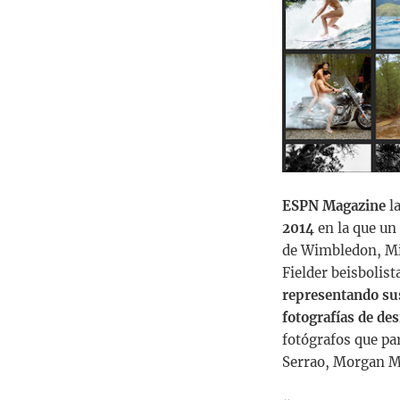
ESPN Magazine
la
2014
en la que un
de Wimbledon, Mic
Fielder beisbolist
representando sus
fotografías de d
fotógrafos que pa
Serrao, Morgan Ma