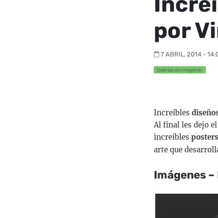
Incre
por V
7 ABRIL, 2014 - 14:
Galerías de Imagenes
Increíbles
diseños
Al final les dejo 
increíbles
posters
arte que desarrol
Imágenes – 