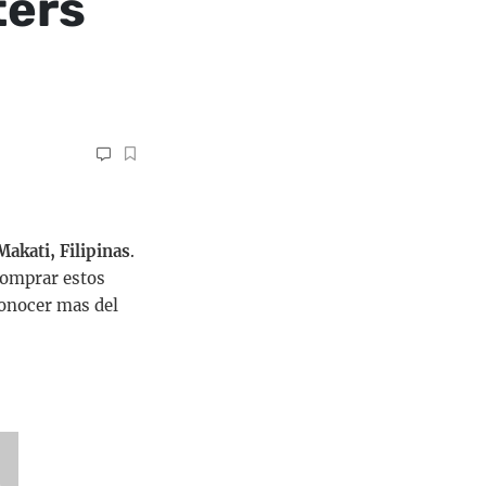
ters
akati, Filipinas
.
 comprar estos
onocer mas del