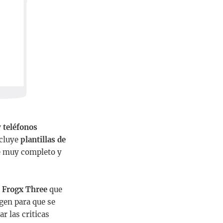
y teléfonos
cluye
plantillas de
te muy completo y
e
Frogx Three
que
gen para que se
r las criticas