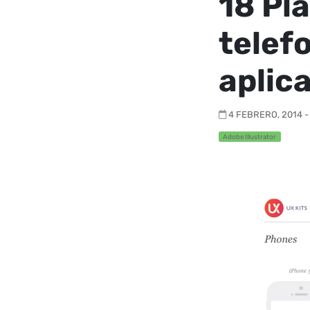
18 Pla
telef
aplic
4 FEBRERO, 2014 -
Adobe Illustrator