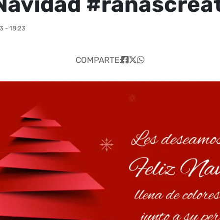
 Navidad #ranascrea
 - 18:23
COMPARTE: