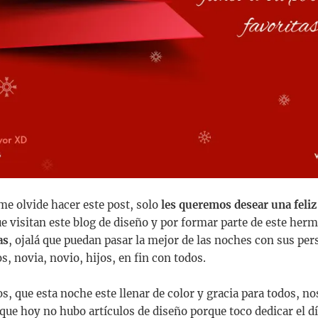
me olvide hacer este post, solo
les queremos desear una feliz
ue visitan este blog de diseño y por formar parte de este he
as
, ojalá que puedan pasar la mejor de las noches con sus per
s, novia, novio, hijos, en fin con todos.
s, que esta noche este llenar de color y gracia para todos, n
que hoy no hubo artículos de diseño porque toco dedicar el día