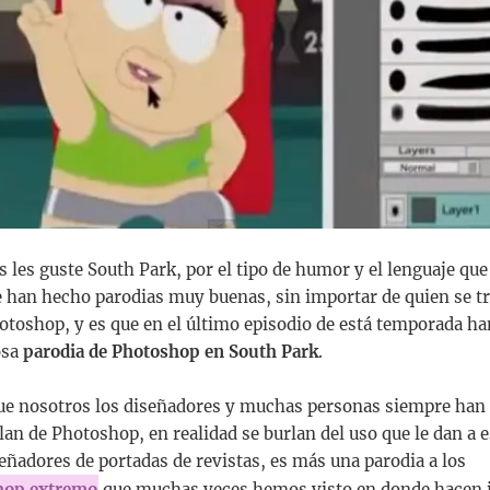
 les guste South Park, por el tipo de humor y el lenguaje que
 han hecho parodias muy buenas, sin importar de quien se tr
hotoshop, y es que en el último episodio de está temporada h
osa
parodia de Photoshop en South Park
.
que nosotros los diseñadores y muchas personas siempre han 
lan de Photoshop, en realidad se burlan del uso que le dan a 
señadores de portadas de revistas, es más una parodia a los
hop extremo
que muchas veces hemos visto en donde hacen i