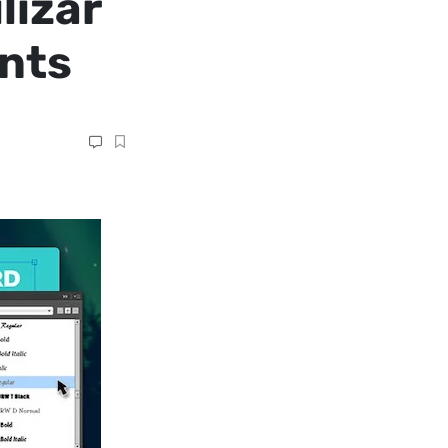
lizar
nts