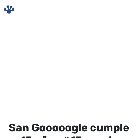
Skip to main content
San Gooooogle cumple