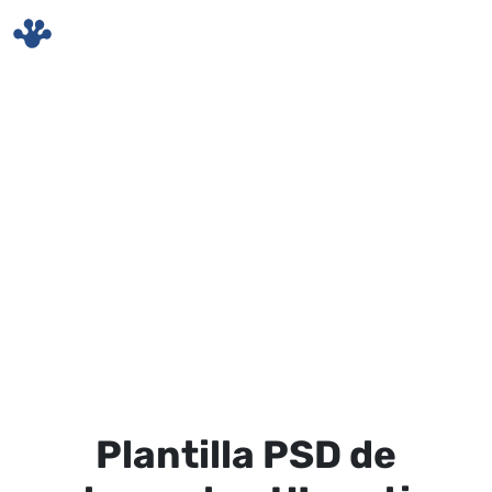
Skip to main content
Plantilla PSD de